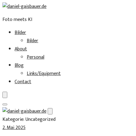
Foto meets KI
Bilder
Bilder
About
Personal
Blog
Links/Equipment
Contact
Skip
to
Kategorie:
Uncategorized
content
2. Mai 2025