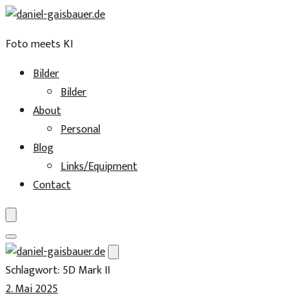
Foto meets KI
Bilder
Bilder
About
Personal
Blog
Links/Equipment
Contact
Skip
to
Schlagwort:
5D Mark II
content
2. Mai 2025