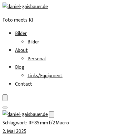
Foto meets KI
Bilder
Bilder
About
Personal
Blog
Links/Equipment
Contact
Skip
to
Schlagwort:
RF 85 mm f/2 Macro
content
2. Mai 2025