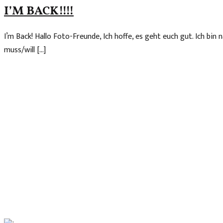
I’M BACK!!!!
I’m Back! Hallo Foto-Freunde, Ich hoffe, es geht euch gut. Ich bi
muss/will […]